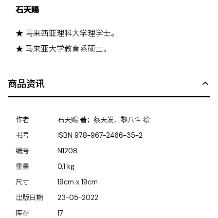
石天赐
★ 马来西亚理科大学理学士。
★ 马来亚大学教育系硕士。
商品资讯
作者
石天赐 著；蔡天发、黎八斗 绘
书号
ISBN
978-967-2466-35-2
编号
N1208
重量
0.1
kg
尺寸
19cm x 19cm
出版日期
23-05-2022
库存
17