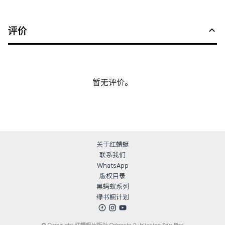
评价
暂无评价。
关于红蜻蜓
联系我们
WhatsApp
版权目录
黑蚂蚁系列
绿书橱计划
© Copyright
红蜻蜓出版社 Odonata Publishing Sdn Bhd