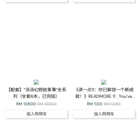
【配套】“汤汤幻野故事簿”全系
《读一点11：你已解锁一个新成
列（全套6本，已完结）
就！》READMORE 11 : You've
Unlocked a New Achievement!
RM
108.00
RM 120.00
RM
11.00
RM 12.50
加入购物车
加入购物车