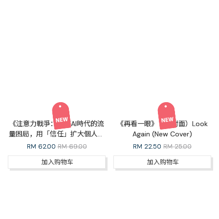
《注意力戰爭：破解AI時代的流
《再看一眼》（新封面）Look
量困局，用「信任」扩大個人與
Again (New Cover)
企業的長期增長》（繁體）The
RM
62.00
RM 69.00
RM
22.50
RM 25.00
Attention War (Traditional
加入购物车
加入购物车
Chinese)