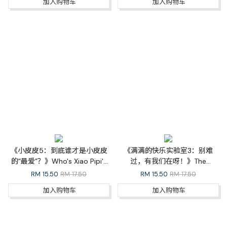
加入购物车
加入购物车
《小皮皮5：到底谁才是小皮皮
《满满的快乐实验室3：别难
的“最爱”？》Who's Xiao Pipi's
过，有我们在呀！》The
Best Buddy?（完结篇）
Happiness Lab 03: We've Got
RM
15.50
RM 17.50
RM
15.50
RM 17.50
Your Back（完结篇）
加入购物车
加入购物车