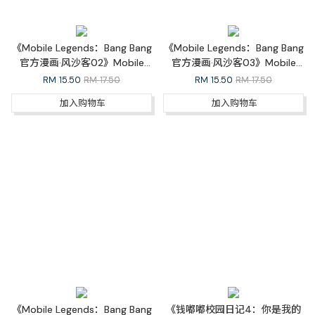
《Mobile Legends：Bang Bang
《Mobile Legends：Bang Bang
官方漫画·风沙客02》Mobile
官方漫画·风沙客03》Mobile
Legends: Bang Bang Official
Legends: Bang Bang Official
RM
15.50
RM 17.50
RM
15.50
RM 17.50
Comic Outlaw 02
Comic Outlaw 03
加入购物车
加入购物车
《Mobile Legends：Bang Bang
《钱嘟嘟校园日记4：你是我的