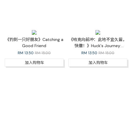
《钓到一只好朋友》Catching a
《哈克向前冲：此地不宜久留，
Good Friend
快撤！》Huck's Journey:
Something's Wrong Here, RUN!
RM
13.50
RM 15.00
RM
13.50
RM 15.00
加入购物车
加入购物车