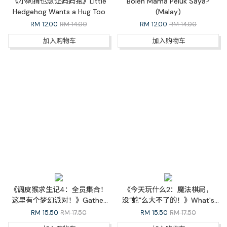
《小刺猬也想让妈妈抱》Little
Boleh Mama Peluk Saya?
Hedgehog Wants a Hug Too
(Malay)
RM
12.00
RM 14.00
RM
12.00
RM 14.00
加入购物车
加入购物车
《调皮猴求生记4：全员集合！
《今天玩什么2：魔法棋局，
这里有个梦幻派对！》Gather
没“蛇”么大不了的！》What's
Around! A Dreamy Party
The Game Today 2: The
RM
15.50
RM 17.50
RM
15.50
RM 17.50
Awaits!（完结篇）
Enchanted Board Game