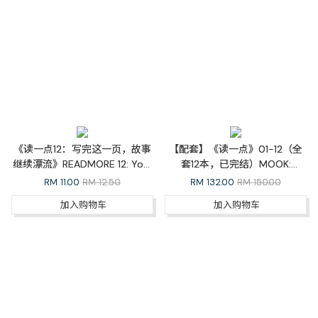
《读一点12：写完这一页，故事
【配套】《读一点》01-12（全
继续漂流》READMORE 12: Your
套12本，已完结）MOOK:
Story Continues
READMORE Whole Set
RM
11.00
RM 12.50
RM
132.00
RM 150.00
加入购物车
加入购物车