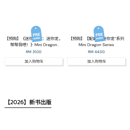
【预购】《迷你龙03：迷你龙，
【预购】【配套】“迷你龙”系列
帮帮我吧！》Mini Dragon
Mini Dragon Series
Series 03: Mini Dragon, Give
RM
31.00
RM
44.00
Me a Hand!+《风云人物郑小强
加入购物车
加入购物车
08·不一样的旅行：郑小强西游
记》（完结篇）A Holiday Like
No Other
【2026】新书出版