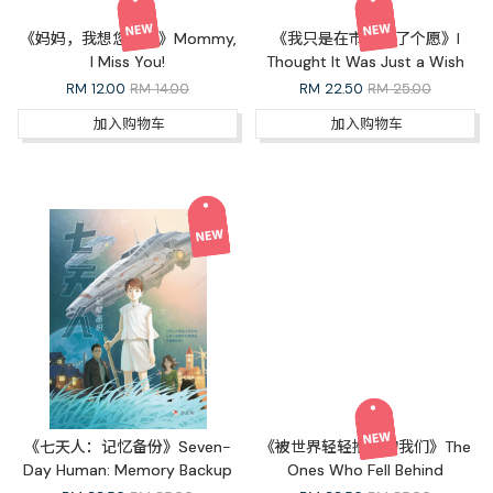
《妈妈，我想您了！》Mommy,
《我只是在市集许了个愿》I
I Miss You!
Thought It Was Just a Wish
RM
12.00
RM 14.00
RM
22.50
RM 25.00
加入购物车
加入购物车
《七天人：记忆备份》Seven-
《被世界轻轻推开的我们》The
Day Human: Memory Backup
Ones Who Fell Behind