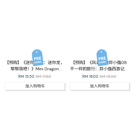
【预购】《迷你龙03：迷你龙，
【预购】《风云人物郑小强08·
帮帮我吧！》Mini Dragon
不一样的旅行：郑小强西游记》
Series 03: Mini Dragon, Give
（完结篇）A Holiday Like No
RM
15.50
RM 17.50
RM
18.00
RM 19.90
Me a Hand!
Other
加入购物车
加入购物车