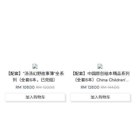
【配套】“汤汤幻野故事簿”全系
【配套】中国原创绘本精品系列
列（全套6本，已完结）
（全套8本）China Children's
Picture Books Whole Series
RM
108.00
RM 120.00
RM
128.00
RM 144.00
加入购物车
加入购物车