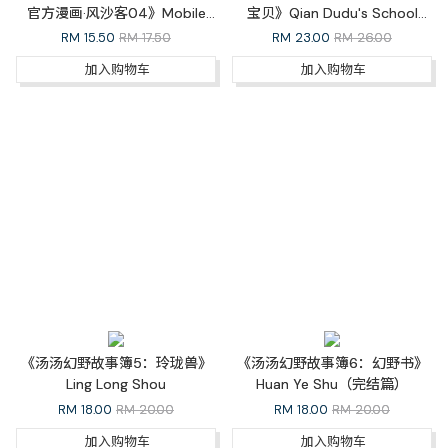
官方漫画·风沙客04》Mobile
宝贝》Qian Dudu's School
Legends: Bang Bang Official
Diary 4: You are My Baby（完
RM
15.50
RM 17.50
RM
23.00
RM 26.00
Comic Outlaw 04
结篇）
加入购物车
加入购物车
《汤汤幻野故事簿5：玲珑兽》
《汤汤幻野故事簿6：幻野书》
Ling Long Shou
Huan Ye Shu（完结篇）
RM
18.00
RM 20.00
RM
18.00
RM 20.00
加入购物车
加入购物车