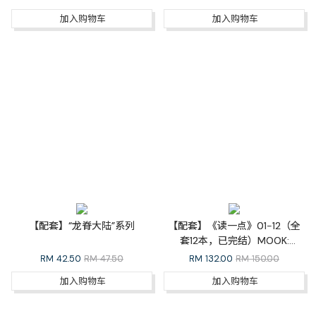
加入购物车
加入购物车
【配套】“龙脊大陆”系列
【配套】《读一点》01-12（全
套12本，已完结）MOOK:
READMORE Whole Set
RM
42.50
RM 47.50
RM
132.00
RM 150.00
加入购物车
加入购物车