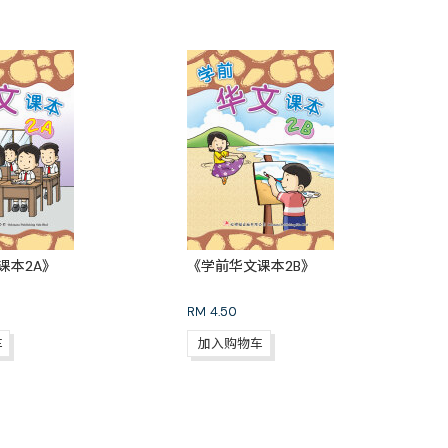
课本2A》
《学前华文课本2B》
RM
4.50
车
加入购物车