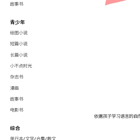
故事书
青少年
绘图小说
短篇小说
长篇小说
小不点时光
杂志书
漫画
故事书
电影书
依据孩子学习语言的自然法
综合
单行本/文学/合集/散文