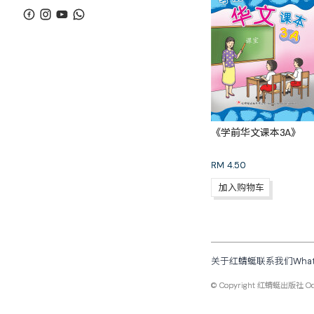
《学前华文课本3A》
RM
4.50
加入购物车
关于红蜻蜓
联系我们
Wha
© Copyright
红蜻蜓出版社 Odona