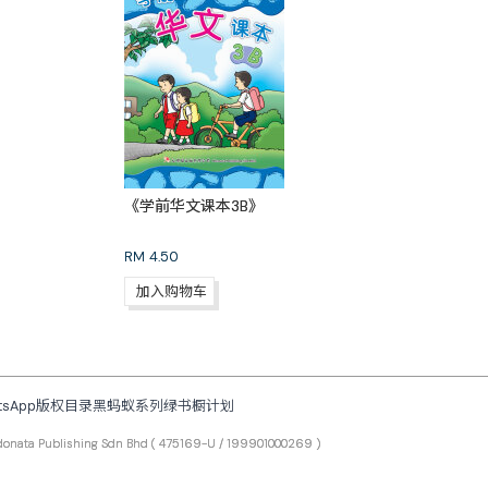
《学前华文课本3B》
RM
4.50
加入购物车
tsApp
版权目录
黑蚂蚁系列
绿书橱计划
ta Publishing Sdn Bhd
( 475169-U / 199901000269 )