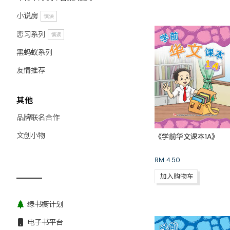
小说房
慎读
恋习系列
慎读
黑蚂蚁系列
友情推荐
其他
品牌联名合作
文创小物
《学前华文课本1A》
RM
4.50
加入购物车
绿书橱计划
电子书平台