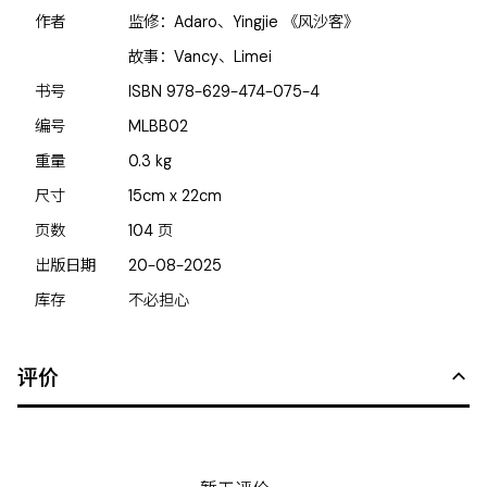
作者
监修：Adaro、Yingjie 《风沙客》
故事：Vancy、Limei
书号
ISBN
978-629-474-075-4
编号
MLBB02
重量
0.3
kg
尺寸
15cm x 22cm
页数
104
页
出版日期
20-08-2025
库存
不必担心
评价