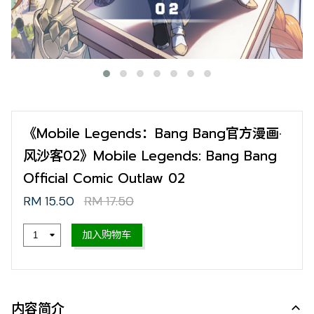
《Mobile Legends：Bang Bang官方漫画·
风沙客02》Mobile Legends: Bang Bang
Official Comic Outlaw 02
RM 15.50
RM 17.50
加入购物车
内容简介