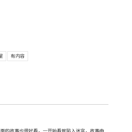
星
有内容
里面的故事也很好看，一开始看就陷入迷宫，故事曲