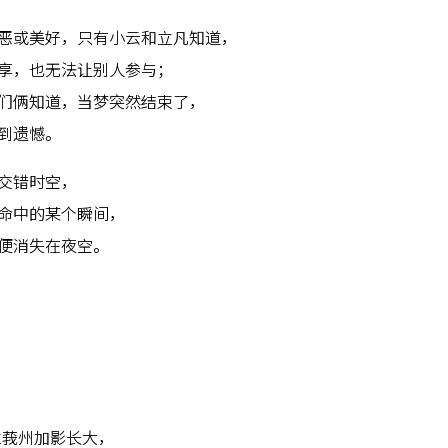
恶或美好，只有小云和立凡知道，
享，也无法让别人参与；
们俩知道，当梦突然结束了，
到遗憾。
交错时空，
命中的某个瞬间，
便消失在夜空。
兰莪州加影长大，