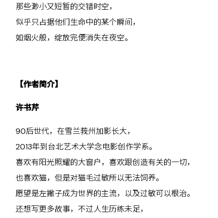
那些渺小又短暂的交错时空，
似乎只占据他们生命中的某个瞬间，
如烟火般，绽放完便消失在夜空。
【作者简介】
许书芹
90后世代，在雪兰莪州加影长大，
2013年到台北艺术大学念电影创作学系。
喜欢有阳光照耀的大窗户，喜欢跟创造有关的一切，
也喜欢猫，但是对猫毛过敏所以无法饲养。
愿望是左撇子成为世界的主流，以及过敏可以根治。
还想写更多故事，不过人生历练未足，