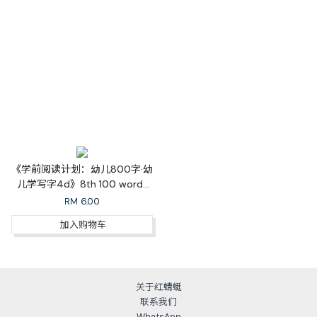
《学前阅读计划：幼儿800字·幼
儿学写字4d》8th 100 words
Learn to Write 4d
RM
6.00
加入购物车
关于红蜻蜓
联系我们
WhatsApp