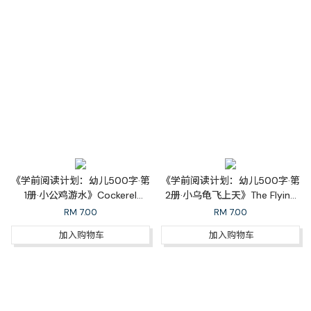
《学前阅读计划：幼儿500字·第
《学前阅读计划：幼儿500字·第
1册·小公鸡游水》Cockerel
2册·小乌龟飞上天》The Flying
Wants
To Swim
RM
7.00
RM
7.00
加入购物车
加入购物车