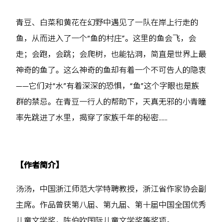
青豆、白菜和黄花在幻野中遇见了一队在岸上行走的
鱼，从而进入了一个“鱼的村庄”。这里的鱼会飞，会
走；会跑，会跳；会爬树，也能钻洞，简直是世界上最
神奇的鱼了。这么神奇的鱼却有着一个不可告人的隐衷
——它们对“水”有着深深的恐惧，“鱼”这个字眼也是族
群的禁忌。在青豆一行人的帮助下，天真无邪的小青瞳
率先跳进了水里，揭穿了家族千年的秘密……
【作者简介】
汤汤，中国浙江师范大学特聘教授，浙江省作家协会副
主席。作品曾获第八届、第九届、第十届中国全国优秀
儿童文学奖，陈伯吹国际儿童文学奖等奖项。