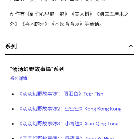
创作有《到你心里躲一躲》《美人树》《别去五厘米之
外》《喜地的牙》《水妖喀喀莎》等童话。
系列
“汤汤幻野故事簿”系列
系列详情
《汤汤幻野故事簿1：眼泪鱼》Tear Fish
《汤汤幻野故事簿2：空空空》Kong Kong Kong
《汤汤幻野故事簿3：小青瞳》Xiao Qing Tong
《汤汤幻野故事簿4：昼夜鸟》Zhou Ye Niao