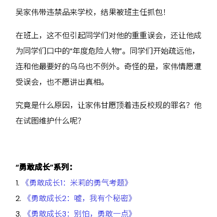
吴家伟带违禁品来学校，结果被班主任抓包！
在班上，这不但引起同学们对他的重重误会，还让他成
为同学们口中的“年度危险人物”。同学们开始疏远他，
连和他最要好的乌乌也不例外。奇怪的是，家伟情愿遭
受误会，也不愿讲出真相。
究竟是什么原因，让家伟甘愿顶着违反校规的罪名？他
在试图维护什么呢？
“勇敢成长”系列：
1.
《勇敢成长1：米莉的勇气考题》
2.
《勇敢成长2：嘘，我有个秘密》
3.
《勇敢成长3：别怕，勇敢一点》