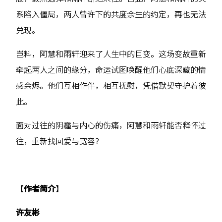
系陷入僵局，两人曾许下的共度余生的约定，再也无法
兑现。
岂料，阿慧和雨轩迎来了人生中的巨变。这场变故重新
牵起两人之间的缘分，命运试图唤醒他们心底深藏的情
感余烬。他们互相作伴，相互抚慰，凭借默契守护着彼
此。
面对过往的阴霾与内心的伤痛，阿慧和雨轩能否释怀过
往，重新找回爱与宽容？
【
作者简介
】
许友彬