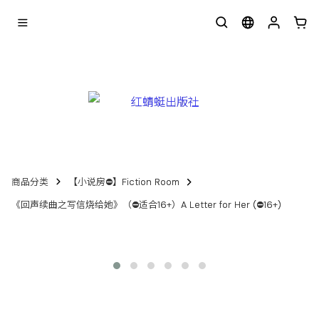
商品分类
【小说房⛔】Fiction Room
《回声续曲之写信烧给她》（⛔适合16+）A Letter for Her (⛔16+)