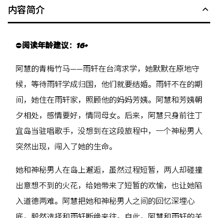
内容简介
⛔
阅读年龄建议
：
16+
阿慧的青梅竹马——雨轩在台湾求学，她默默在原地守
候，等待雨轩学成归国，他们就要结婚。雨轩不在的期
间，她住在雨轩家，照顾他的妈妈芳姨。阿慧和芳姨朝
夕相处，感情要好，情同母女。后来，阿慧只身前往丁
宜岛当驻唱歌手，没想到在这段旅程中，一个神秘男人
突然出现，闯入了她的生命。
她和神秘男人在岛上邂逅，虽然过程短暂，两人却碰撞
出意想不到的火花，给她带来了短暂的欢愉，也让她陷
入道德两难。阿慧把她和神秘男人之间的回忆深埋心
底，毅然选择和雨轩断绝来往。自此，阿慧和雨轩的关