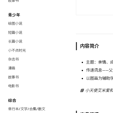
故事书
青少年
绘图小说
短篇小说
长篇小说
内容简介
小不点时光
杂志书
主题：亲情、
漫画
传递讯息——
故事书
以图画为辅助
电影书
📘 小天使艾米
综合
单行本/文学/合集/散文