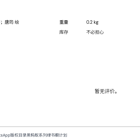
著；唐筠 绘
重量
0.2
kg
库存
不必担心
暂无评价。
tsApp
版权目录
黑蚂蚁系列
绿书橱计划