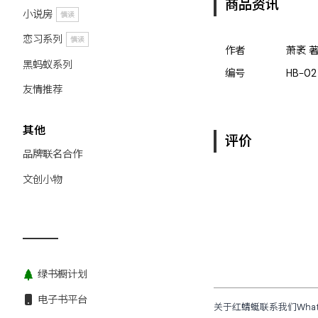
商品资讯
小说房
慎读
恋习系列
慎读
作者
萧袤 
黑蚂蚁系列
编号
HB-02
友情推荐
其他
评价
品牌联名合作
文创小物
绿书橱计划
电子书平台
关于红蜻蜓
联系我们
Wha