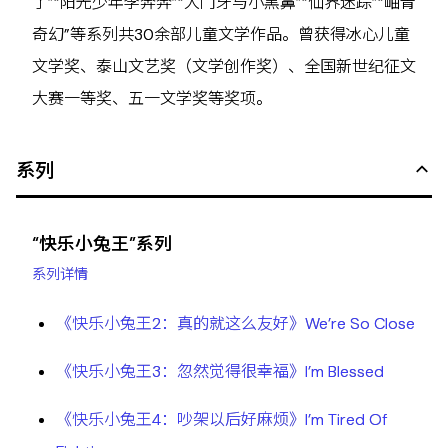
了”“阳光少年李奔奔”“大门牙与小黑鼻”“仙界迷踪”“岫青
奇幻”等系列共30余部儿童文学作品。曾获得冰心儿童
文学奖、泰山文艺奖（文学创作奖）、全国新世纪征文
大赛一等奖、五一文学奖等奖项。
系列
“快乐小兔王”系列
系列详情
《快乐小兔王2：真的就这么友好》We’re So Close
《快乐小兔王3：忽然觉得很幸福》I’m Blessed
《快乐小兔王4：吵架以后好麻烦》I’m Tired Of