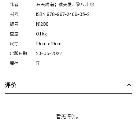
作者
石天赐 著；蔡天发、黎八斗 绘
书号
ISBN
978-967-2466-35-2
编号
N1208
重量
0.1
kg
尺寸
19cm x 19cm
出版日期
23-05-2022
库存
17
评价
暂无评价。