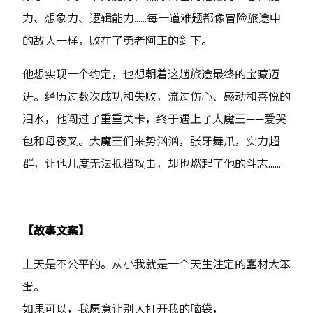
力、想象力、逻辑能力……每一道难题都像冒险旅途中
的敌人一样，败在了勇者阿正的剑下。
他想实现一个约定，也想朝着这趟旅途最终的宝藏迈
进。经历过数次成功和失败，流过伤心、感动和喜悦的
泪水，他闯过了重重关卡，终于遇上了大魔王——爱哭
包和母夜叉。大魔王们来势汹汹，张牙舞爪，实力超
群，让他几度无法抵挡攻击，却也燃起了他的斗志……
【故事文案】
上天是不公平的。从小我就是一个天生注定的蠢材大笨
蛋。
如果可以，我愿意让别人打开我的脑袋，