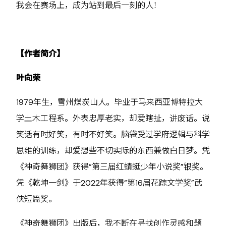
我会在赛场上，成为站到最后一刻的人！
【作者简介】
叶向荣
1979年生，雪州煤炭山人。毕业于马来西亚博特拉大
学土木工程系。外表忠厚老实，却爱瞎扯，讲废话。说
笑话有时好笑，有时不好笑。脑袋受过学府逻辑与科学
思维的训练，却爱想些不切实际的东西兼做白日梦。凭
《神奇舞狮团》获得“第三届红蜻蜓少年小说奖”银奖。
凭《乾坤一剑》于2022年获得“第16届花踪文学奖”武
侠短篇奖。
《神奇舞狮团》出版后，我不断在寻找创作灵感和题