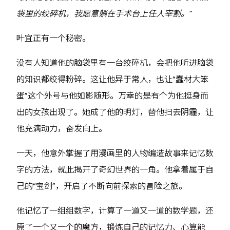
袋里的绞碎机，我愿意躺在手术台上任人宰割。”
叶宜正有一个秘密。
没有人知道他的脑袋里有一台绞碎机，会把他听进脑袋
的知识都绞得粉碎。这让他异于常人，也让“蠢材大笨
蛋”这个外号与他如影随形。万幸的是有个为他挺身而
出的女孩出现了。她成了他的明灯，替他扫去阴霾，让
他充满动力，奋发向上。
一天，他意外掌握了用漫画里的人物编造故事来记忆数
字的方法，就此揭开了奇幻世界的一角。他拿着属于自
己的“宝剑”，开启了不断向前探索的冒险之旅。
他记忆了一组组数字，计算了一道又一道的数学题，还
原了一个又一个的魔方，锻炼自己的记忆力、心算能