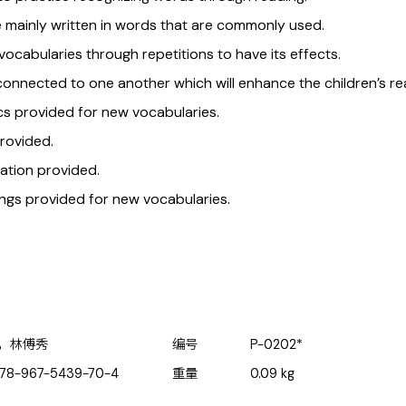
mainly written in words that are commonly used.
 vocabularies through repetitions to have its effects.
onnected to one another which will enhance the children’s r
cs provided for new vocabularies.
rovided.
ation provided.
ings provided for new vocabularies.
，林傅秀
编号
P-0202*
78-967-5439-70-4
重量
0.09
kg