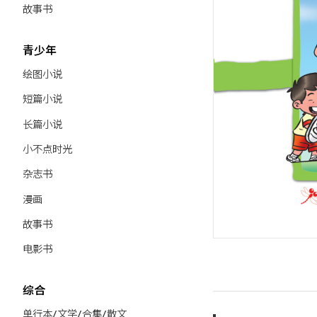
故事书
青少年
绘图小说
短篇小说
长篇小说
小不点时光
杂志书
漫画
故事书
电影书
综合
单行本/文学/合集/散文