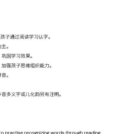
让孩子通过阅读学习认字。
为主。
，巩固学习效果。
，加强孩子思维组织能力。
拼音。
。
多音多义字或儿化韵另有注明。
 to practise recognizing words through reading.