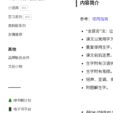
内容简介
小说房
慎读
恋习系列
慎读
参考：
使用指南
黑蚂蚁系列
“全语言”法：
友情推荐
课文以常用字
重复使用生字
其他
课文前后连贯
品牌联名合作
生字附有汉语
文创小物
生字附有笔顺
轻声、变调、
附图解生字。
绿书橱计划
电子书平台
Allow children