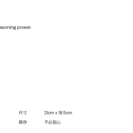
easoning power.
尺寸
21cm x 18.5cm
库存
不必担心