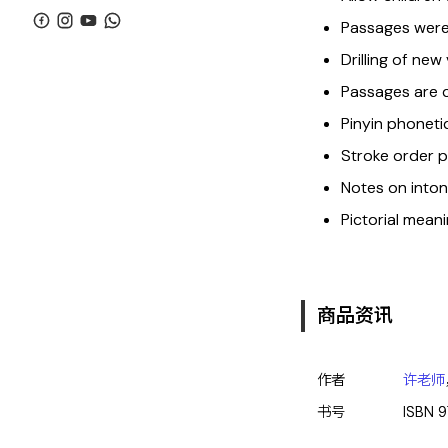
Passages were 
Drilling of new
Passages are c
Pinyin phoneti
Stroke order p
Notes on inton
Pictorial mean
商品资讯
作者
许老师
书号
ISBN
9