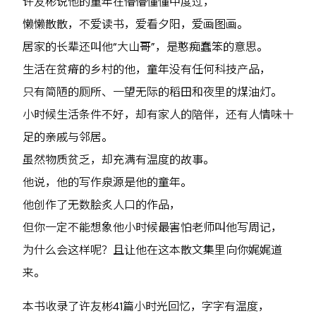
许友彬说他的童年在懵懵懂懂中度过，
懒懒散散，不爱读书，爱看夕阳，爱画图画。
居家的长辈还叫他“大山哥”，是憨痴蠢笨的意思。
生活在贫瘠的乡村的他，童年没有任何科技产品，
只有简陋的厕所、一望无际的稻田和夜里的煤油灯。
小时候生活条件不好，却有家人的陪伴，还有人情味十
足的亲戚与邻居。
虽然物质贫乏，却充满有温度的故事。
他说，他的写作泉源是他的童年。
他创作了无数脍炙人口的作品，
但你一定不能想象他小时候最害怕老师叫他写周记，
为什么会这样呢？且让他在这本散文集里向你娓娓道
来。
本书收录了许友彬41篇小时光回忆，字字有温度，