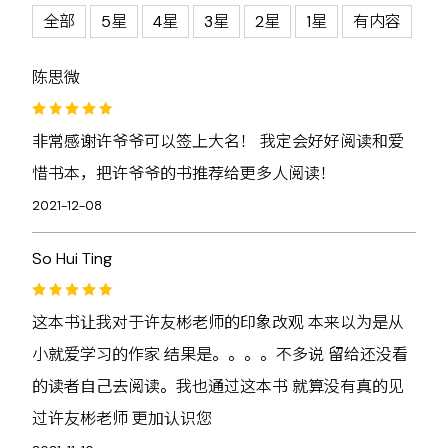
全部
5星
4星
3星
2星
1星
有内容
陈思微
非常感谢许爷爷可以签上大名！ 我定会好好阅读和爱
惜书本，把许爷爷的书推荐给更多人阅读！
2021-12-08
So Hui Ting
这本书让我对于许友彬老师的印象改观 本来以为是从
小就爱学习的作家 结果是。。。。不多说 留给还没看
的读者自己去阅读。我也通过这本书 就算没有真的见
过许友彬老师 更加认识您