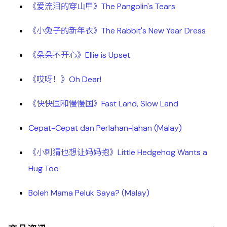
《爱流泪的穿山甲》The Pangolin's Tears
《小兔子的新年衣》The Rabbit's New Year Dress
《朵朵不开心》Ellie is Upset
《哎呀！》Oh Dear!
《快快国和慢慢国》Fast Land, Slow Land
Cepat-Cepat dan Perlahan-lahan (Malay)
《小刺猬也想让妈妈抱》Little Hedgehog Wants a
Hug Too
Boleh Mama Peluk Saya? (Malay)