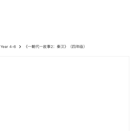
ear 4-6
《一朝代一故事2：秦汉》（四年级）