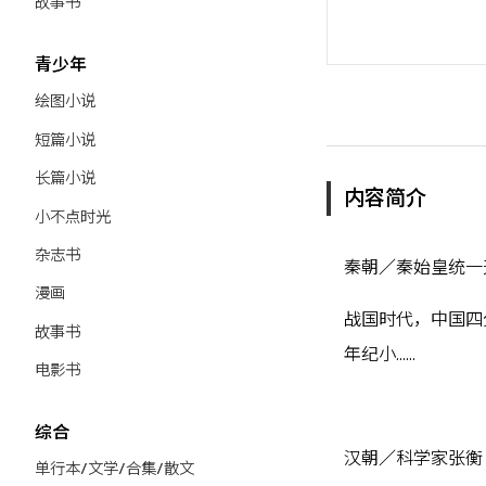
故事书
青少年
绘图小说
短篇小说
长篇小说
内容简介
小不点时光
杂志书
秦朝／秦始皇统一
漫画
战国时代，中国四
故事书
年纪小……
电影书
综合
汉朝／科学家张衡
单行本/文学/合集/散文