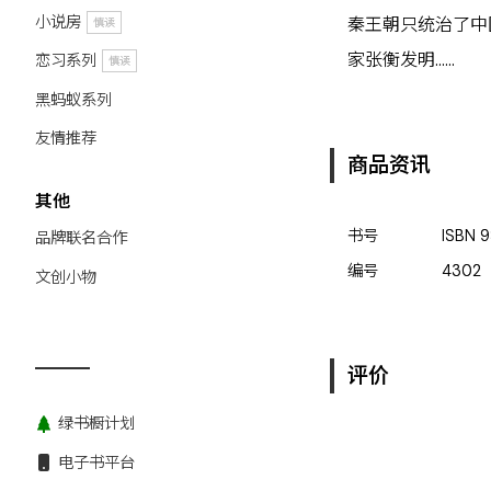
小说房
秦王朝只统治了中
慎读
家张衡发明……
恋习系列
慎读
黑蚂蚁系列
友情推荐
商品资讯
其他
书号
ISBN
9
品牌联名合作
编号
4302
文创小物
评价
绿书橱计划
电子书平台