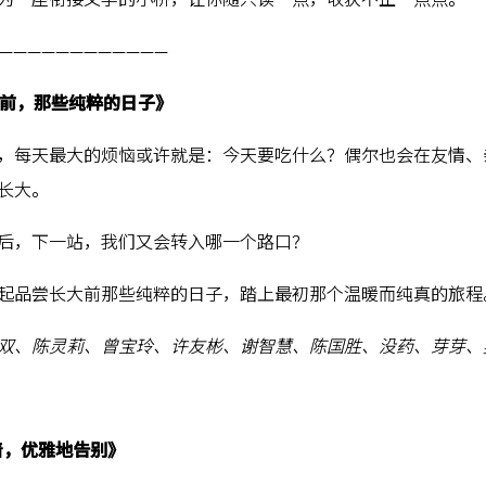
————————————
大前，那些纯粹的日子》
，每天最大的烦恼或许就是：今天要吃什么？偶尔也会在友情、
长大。
后，下一站，我们又会转入哪一个路口？
起品尝长大前那些纯粹的日子，踏上最初那个温暖而纯真的旅程
双、陈灵莉、曾宝玲、许友彬、谢智慧、陈国胜、没药、芽芽、
着，优雅地告别》