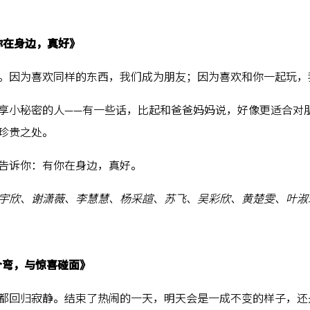
你在身边，真好》
。因为喜欢同样的东西，我们成为朋友；因为喜欢和你一起玩，
享小秘密的人——有一些话，比起和爸爸妈妈说，好像更适合对
珍贵之处。
告诉你：有你在身边，真好。
宇欣、谢潇薇、李慧慧、杨采諠、苏飞、吴彩欣、黄楚雯、叶淑
个弯，与惊喜碰面》
都回归寂静。结束了热闹的一天，明天会是一成不变的样子，还