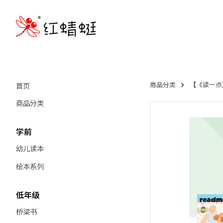
首页
商品分类
【《读一点》
商品分类
学前
幼儿读本
绘本系列
低年级
桥梁书