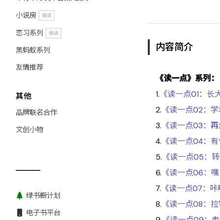
小说房
慎读
恋习系列
慎读
内容简介
黑蚂蚁系列
友情推荐
《读一点》系列：
1.
《读一点01：长
其他
2.
《读一点02：
品牌联名合作
3.
《读一点03：
文创小物
4.
《读一点04：
5.
《读一点05：
6.
《读一点06：
7.
《读一点07：
绿书橱计划
8.
《读一点08：
电子书平台
9.
《读一点09：