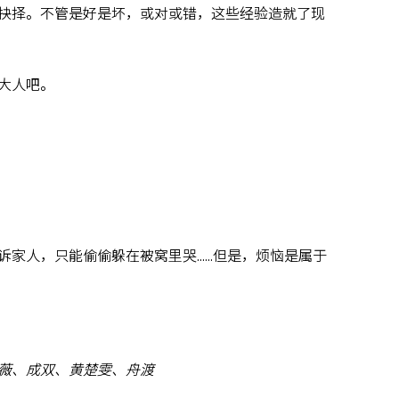
抉择。不管是好是坏，或对或错，这些经验造就了现
大人吧。
诉家人，只能偷偷躲在被窝里哭……但是，烦恼是属于
薇、成双、黄楚雯、舟渡