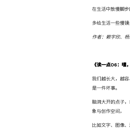
在生活中放慢脚步
多给生活一些慢镜
作者：赖宇欣、杨
《读一点06：嘿
我们越长大，越容
是一件坏事。
脑洞大开的点子，
象与创作空间，
比如文字、图像、