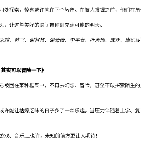
四处探索，惊喜或许就在下个转角。在被人发掘之前，他们在角
头，让这些美好的瞬间带你到充满可能的明天。
采諠、苏飞、谢智慧、谢潇薇、李宇萱、叶淑珊、成双、康妃媛
，其实可以冒险一下》
易被困在某种框架中，不再去幻想、冒险，甚至不敢探索陌生的
或许能让枯燥乏味的日子多了一丝乐趣。当压力伴随着上学、复
游戏、音乐……也许，未知的前方更让人期待！