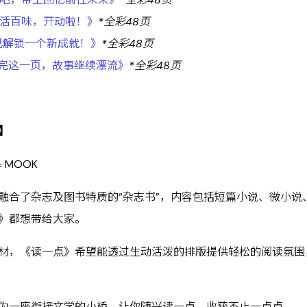
生活百味，开动啦！》
*全彩48页
你已解锁一个新成就！》
*全彩48页
写完这一页，故事继续漂流》
*全彩48页
】
 = MOOK
融合了杂志及图书特质的“杂志书”，内容包括短篇小说、微小
》都想带给大家。
材，《读一点》希望能透过生动活泼的排版提供轻松的阅读氛围
为一座衔接文学的小桥，让你随兴读一点，收获不止一点点。