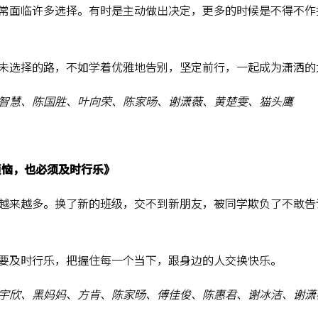
常面临许多选择。有时是主动做出决定，更多的时候是不得不作
未选择的路，不如学着优雅地告别，坚定前行，一起成为潇洒的
智慧、陈国胜、叶向荣、陈家旸、谢潇薇、黄楚雯、猫头鹰
烦恼，也必须及时行乐》
越来越多。换了新的班级，交不到新朋友，被同学欺负了不敢告
要及时行乐，把握住每一个当下，跟身边的人交换快乐。
宇欣、黑妈妈、方肯、陈家旸、傅佳俊、陈惠君、谢冰洁、谢潇