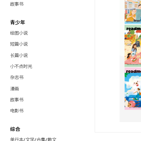
故事书
青少年
绘图小说
短篇小说
长篇小说
小不点时光
杂志书
漫画
故事书
电影书
综合
单行本/文学/合集/散文