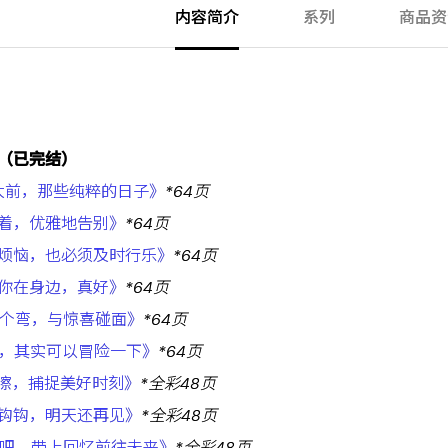
内容简介
系列
商品资
（已完结）
大前，那些纯粹的日子》
*64页
学着，优雅地告别》
*64页
再烦恼，也必须及时行乐》
*64页
有你在身边，真好》
*64页
转个弯，与惊喜碰面》
*64页
嘿，其实可以冒险一下》
*64页
咔嚓，捕捉美好时刻》
*全彩48页
拉钩钩，明天还再见》
*全彩48页
走吧，带上回忆前往未来》
*全彩48页