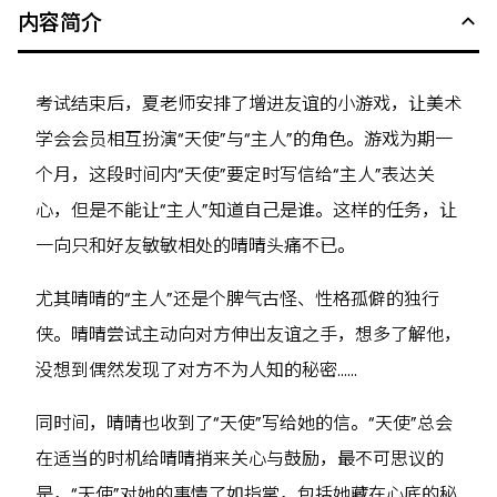
内容简介
考试结束后，夏老师安排了增进友谊的小游戏，让美术
学会会员相互扮演“天使”与“主人”的角色。游戏为期一
个月，这段时间内“天使”要定时写信给“主人”表达关
心，但是不能让“主人”知道自己是谁。这样的任务，让
一向只和好友敏敏相处的晴晴头痛不已。
尤其晴晴的“主人”还是个脾气古怪、性格孤僻的独行
侠。晴晴尝试主动向对方伸出友谊之手，想多了解他，
没想到偶然发现了对方不为人知的秘密……
同时间，晴晴也收到了“天使”写给她的信。“天使”总会
在适当的时机给晴晴捎来关心与鼓励，最不可思议的
是，“天使”对她的事情了如指掌，包括她藏在心底的秘