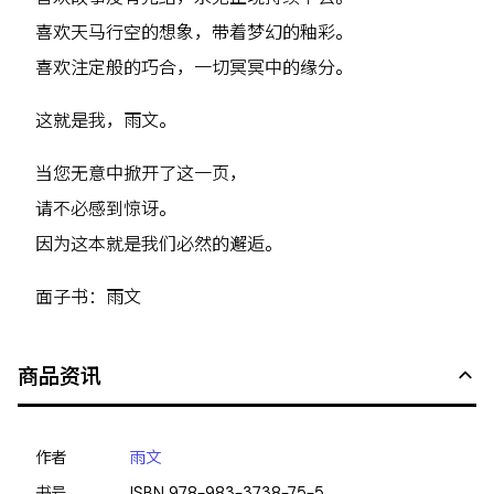
喜欢天马行空的想象，带着梦幻的釉彩。
喜欢注定般的巧合，一切冥冥中的缘分。
这就是我，雨文。
当您无意中掀开了这一页，
请不必感到惊讶。
因为这本就是我们必然的邂逅。
面子书：雨文
商品资讯
作者
雨文
书号
ISBN
978-983-3738-75-5