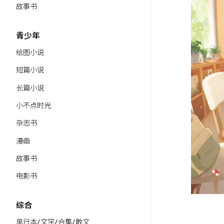
故事书
青少年
绘图小说
短篇小说
长篇小说
小不点时光
杂志书
漫画
故事书
电影书
综合
单行本/文学/合集/散文