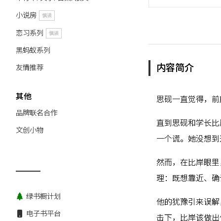
小说房
慎读
恋习系列
慎读
黑蚂蚁系列
内容简介
友情推荐
其他
思砚一直觉得，前
品牌联名合作
直到思砚和学长比
文创小物
一个谎。她没想到
然而，在比岸眼里
理：既想靠近、确
绿书橱计划
他的犹豫引来误解
电子书平台
击下，比岸该做出