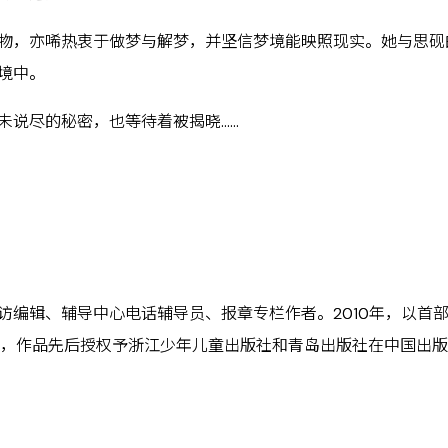
物，亦唏热衷于做梦与解梦，并坚信梦境能映照现实。她与思砚
境中。
未说尽的秘密，也等待着被揭晓……
访编辑、辅导中心电话辅导员、报章专栏作者。2010年，以首
5年，作品先后授权予浙江少年儿童出版社和青岛出版社在中国出