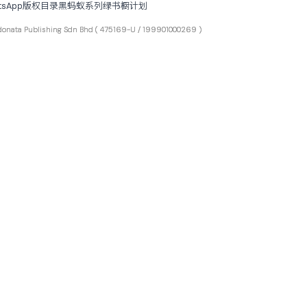
tsApp
版权目录
黑蚂蚁系列
绿书橱计划
ta Publishing Sdn Bhd
( 475169-U / 199901000269 )