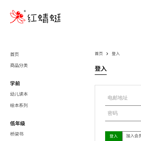
首页
首页
登入
商品分类
登入
学前
幼儿读本
绘本系列
低年级
桥梁书
加入会
登入