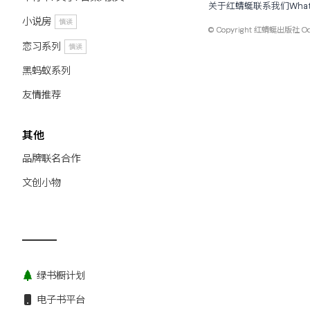
关于红蜻蜓
联系我们
Wha
小说房
慎读
© Copyright
红蜻蜓出版社 Odona
恋习系列
慎读
黑蚂蚁系列
友情推荐
其他
品牌联名合作
文创小物
绿书橱计划
电子书平台