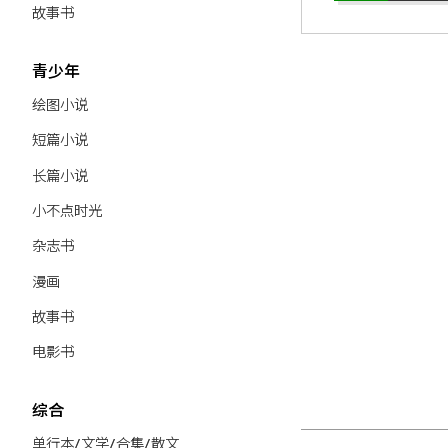
故事书
青少年
绘图小说
短篇小说
长篇小说
小不点时光
杂志书
漫画
故事书
电影书
综合
单行本/文学/合集/散文