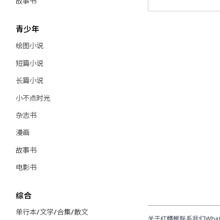
故事书
青少年
绘图小说
短篇小说
长篇小说
小不点时光
杂志书
漫画
故事书
电影书
综合
单行本/文学/合集/散文
关于红蜻蜓
联系我们
Wha