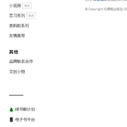
小说房
慎读
© Copyright
红蜻蜓出版社 Odona
恋习系列
慎读
黑蚂蚁系列
友情推荐
其他
品牌联名合作
文创小物
绿书橱计划
电子书平台