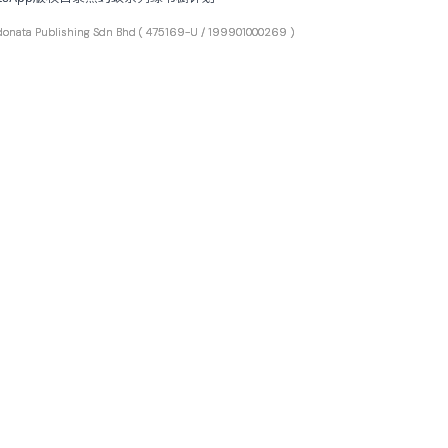
ta Publishing Sdn Bhd
( 475169-U / 199901000269 )