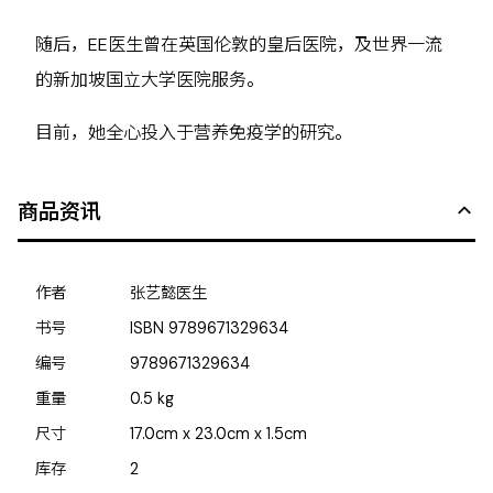
随后，EE医生曾在英国伦敦的皇后医院，及世界一流
的新加坡国立大学医院服务。
目前，她全心投入于营养免疫学的研究。
商品资讯
作者
张艺懿医生
书号
ISBN
9789671329634
编号
9789671329634
重量
0.5
kg
尺寸
17.0cm x 23.0cm x 1.5cm
库存
2