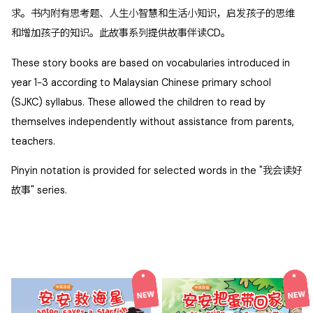
求。书内附有思考题、人生小智慧和生活小知识，启发孩子的思维
和增加孩子的知识。此故事系列提供故事伴读CD。
These story books are based on vocabularies introduced in
year 1-3 according to Malaysian Chinese primary school
(SJKC) syllabus. These allowed the children to read by
themselves independently without assistance from parents,
teachers.
Pinyin notation is provided for selected words in the "我会读好
故事" series.