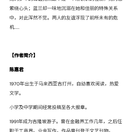
萦绕心头；蓝兰却一味地沉溺在她和佳丽的特殊关系
中，对此浑然不觉。两人的友谊浮现了前所未有的危
机……
【作者简介】
陈惠君
1970年出生于马来西亚吉打州，自幼喜欢阅读，热爱
文学。
小学及中学期间经常投稿至各大报章。
1991年成为吉隆坡游子。曾在金融界工作几年，之后任
职于工商界。业余写作，作品曾刊登于文艺刊物。