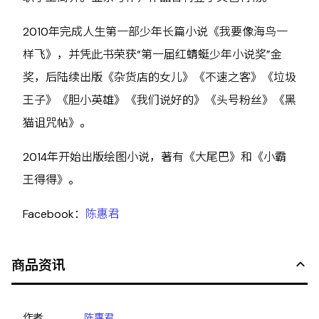
2010年完成人生第一部少年长篇小说《我要像海鸟一
样飞》，并凭此书荣获“第一届红蜻蜓少年小说奖”金
奖，后陆续出版《杂货店的女儿》《不速之客》《垃圾
王子》《胆小英雄》《我们说好的》《头号粉丝》《黑
猫诅咒帖》。
2014年开始出版绘图小说，著有《大尾巴》和《小霸
王得得》。
Facebook：
陈惠君
商品资讯
作者
陈惠君