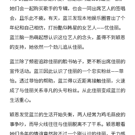
她们会一起购买歌手的专辑，也会一同出席艺人的签唱
会，且乐此不疲。有天，蓝兰发现本地娱乐圈冒出了个
年纪和自己相仿，打扮酷似韩星的女艺人——优佳丽。
蓝兰脑一热萌起想认识这位艺人的念头，虽得不到颖恩
的支持，她依然一个劲儿追从佳丽。
蓝兰除了频密追踪佳丽的脸书帖子，更不断出席佳丽的
宣传活动。蓝兰因此认识了佳丽的一个忠实粉丝——菲
怡。透过菲怡的帮助，蓝兰得以近距离接触佳丽，火速
成了与佳丽关系非凡的头号粉丝。从此佳丽变成蓝兰的
生活重心。
颖恩发觉蓝兰的生活开始失衡，两人经常为鸡毛蒜皮的
事争吵，而导火线往往与佳丽脱离不了干系。颖恩眼看
她们多年的情谊竟然敌不过一个刚认识的佳丽，无力感