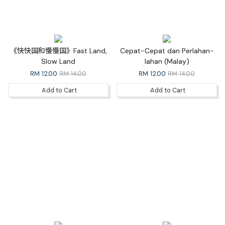
《快快国和慢慢国》Fast Land,
Cepat-Cepat dan Perlahan-
Slow Land
lahan (Malay)
RM
12.00
RM 14.00
RM
12.00
RM 14.00
Add to Cart
Add to Cart