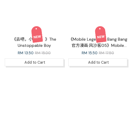
《去吧，小跑车！》The
《Mobile Legends：Bang Bang
Unstoppable Boy
官方漫画·风沙客05》Mobile
Legends: Bang Bang Official
RM
13.50
RM 15.00
RM
15.50
RM 17.50
Comic Outlaw 05
Add to Cart
Add to Cart