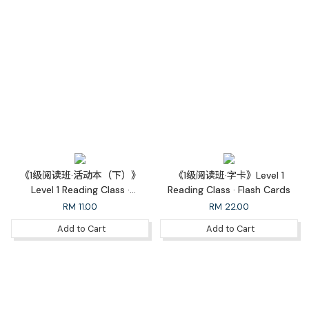
《1级阅读班·活动本（下）》
《1级阅读班·字卡》Level 1
Level 1 Reading Class ·
Reading Class · Flash Cards
Workbook 1B
RM
11.00
RM
22.00
Add to Cart
Add to Cart