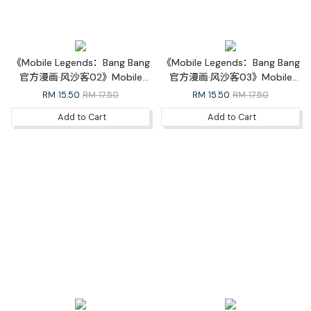
《Mobile Legends：Bang Bang
《Mobile Legends：Bang Bang
官方漫画·风沙客02》Mobile
官方漫画·风沙客03》Mobile
Legends: Bang Bang Official
Legends: Bang Bang Official
RM
15.50
RM 17.50
RM
15.50
RM 17.50
Comic Outlaw 02
Comic Outlaw 03
Add to Cart
Add to Cart