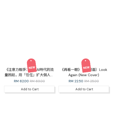
《注意力戰爭：破解AI時代的流
《再看一眼》（新封面）Look
量困局，用「信任」扩大個人與
Again (New Cover)
企業的長期增長》（繁體）The
RM
62.00
RM 69.00
RM
22.50
RM 25.00
Attention War (Traditional
Add to Cart
Add to Cart
Chinese)