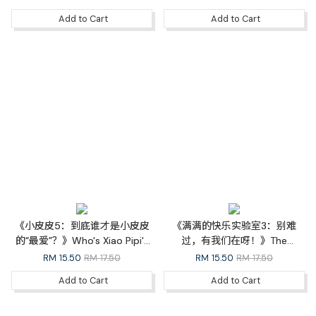
Awaits!（完结篇）
Enchanted Board Game
Add to Cart
Add to Cart
《小皮皮5：到底谁才是小皮皮
《满满的快乐实验室3：别难
的“最爱”？》Who's Xiao Pipi's
过，有我们在呀！》The
Best Buddy?（完结篇）
Happiness Lab 03: We've Got
RM
15.50
RM 17.50
RM
15.50
RM 17.50
Your Back（完结篇）
Add to Cart
Add to Cart