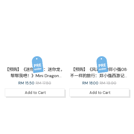
【预购】《迷你龙03：迷你龙，
【预购】《风云人物郑小强08·
帮帮我吧！》Mini Dragon
不一样的旅行：郑小强西游记》
Series 03: Mini Dragon, Give
（完结篇）A Holiday Like No
RM
15.50
RM 17.50
RM
18.00
RM 19.90
Me a Hand!
Other
Add to Cart
Add to Cart