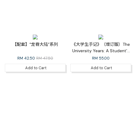
【配套】“龙脊大陆”系列
《大学生手记》（增订版）The
University Years: A Student's
Diaries (Revised Edition)
RM
42.50
RM 47.50
RM
55.00
Add to Cart
Add to Cart