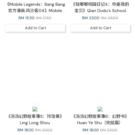
《Mobile Legends：Bang Bang
《钱嘟嘟校园日记4：你是我的
官方漫画·风沙客04》Mobile
宝贝》Qian Dudu's School
Legends: Bang Bang Official
Diary 4: You are My Baby（完
RM
15.50
RM 17.50
RM
23.00
RM 26.00
Comic Outlaw 04
结篇）
Add to Cart
Add to Cart
《汤汤幻野故事簿5：玲珑兽》
《汤汤幻野故事簿6：幻野书》
Ling Long Shou
Huan Ye Shu（完结篇）
RM
18.00
RM 20.00
RM
18.00
RM 20.00