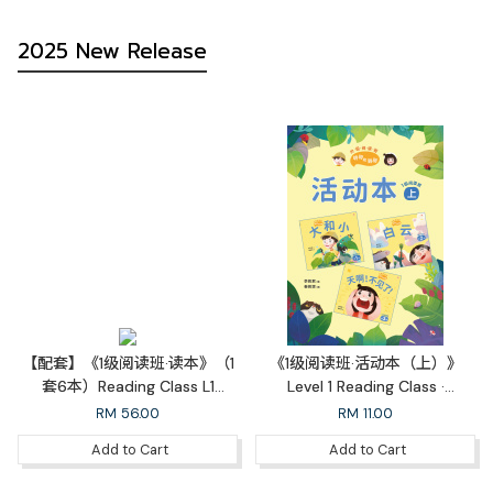
2025 New Release
【配套】《1级阅读班·读本》（1
《1级阅读班·活动本（上）》
套6本）Reading Class L1
Level 1 Reading Class ·
Readers Set (6 books)
Workbook 1A
RM
56.00
RM
11.00
Add to Cart
Add to Cart