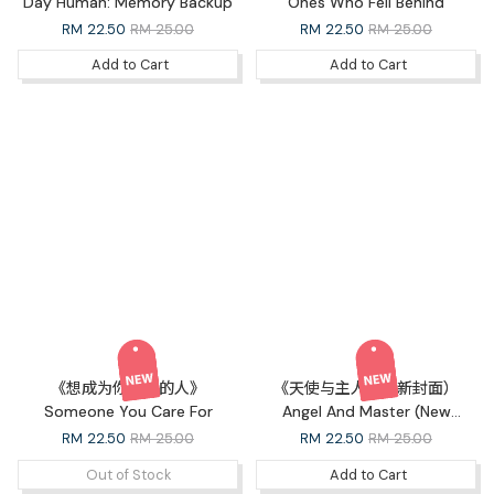
Day Human: Memory Backup
Ones Who Fell Behind
RM
22.50
RM 25.00
RM
22.50
RM 25.00
Add to Cart
Add to Cart
《想成为你在乎的人》
《天使与主人》（新封面）
Someone You Care For
Angel And Master (New
Cover)
RM
22.50
RM 25.00
RM
22.50
RM 25.00
Out of Stock
Add to Cart