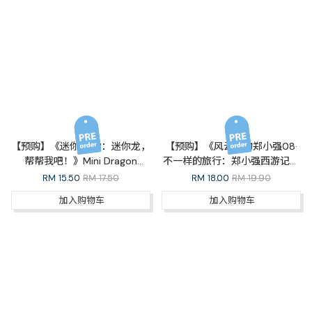
【预购】《迷你龙03：迷你龙，
【预购】《风云人物郑小强08·
帮帮我吧！》Mini Dragon
不一样的旅行：郑小强西游记》
Series 03: Mini Dragon, Give
（完结篇）A Holiday Like No
RM
15.50
RM 17.50
RM
18.00
RM 19.90
Me a Hand!
Other
加入购物车
加入购物车