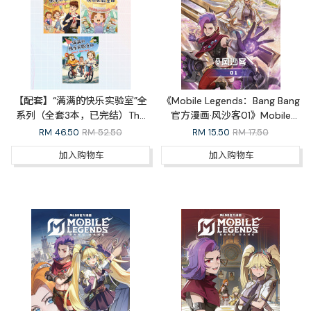
【配套】“满满的快乐实验室”全
《Mobile Legends：Bang Bang
系列（全套3本，已完结）The
官方漫画·风沙客01》Mobile
Happiness Lab Whole Series
Legends: Bang Bang Official
RM
46.50
RM 52.50
RM
15.50
RM 17.50
Comic Outlaw 01
加入购物车
加入购物车