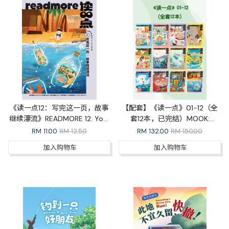
《读一点12：写完这一页，故事
【配套】《读一点》01-12（全
继续漂流》READMORE 12: Your
套12本，已完结）MOOK:
Story Continues
READMORE Whole Set
RM
11.00
RM 12.50
RM
132.00
RM 150.00
加入购物车
加入购物车