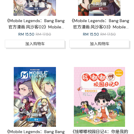
《Mobile Legends：Bang Bang
《Mobile Legends：Bang Bang
官方漫画·风沙客02》Mobile
官方漫画·风沙客03》Mobile
Legends: Bang Bang Official
Legends: Bang Bang Official
RM
15.50
RM 17.50
RM
15.50
RM 17.50
Comic Outlaw 02
Comic Outlaw 03
加入购物车
加入购物车
《Mobile Legends：Bang Bang
《钱嘟嘟校园日记4：你是我的