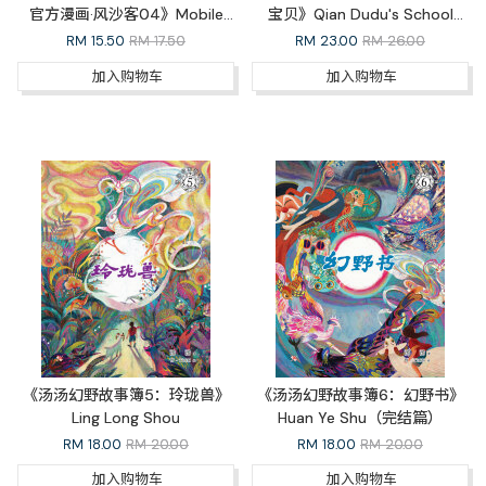
官方漫画·风沙客04》Mobile
宝贝》Qian Dudu's School
Legends: Bang Bang Official
Diary 4: You are My Baby（完
RM
15.50
RM 17.50
RM
23.00
RM 26.00
Comic Outlaw 04
结篇）
加入购物车
加入购物车
《汤汤幻野故事簿5：玲珑兽》
《汤汤幻野故事簿6：幻野书》
Ling Long Shou
Huan Ye Shu（完结篇）
RM
18.00
RM 20.00
RM
18.00
RM 20.00
加入购物车
加入购物车