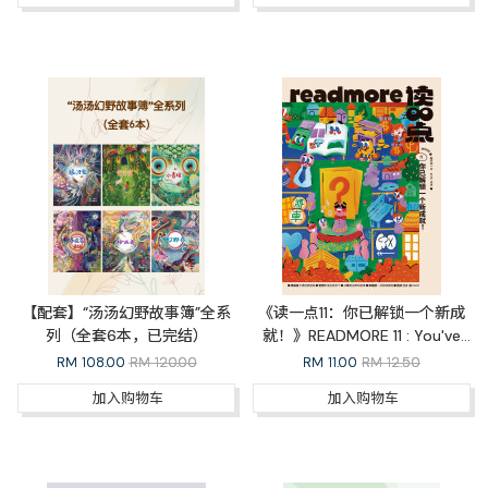
【配套】“汤汤幻野故事簿”全系
《读一点11：你已解锁一个新成
列（全套6本，已完结）
就！》READMORE 11 : You've
Unlocked a New Achievement!
RM
108.00
RM 120.00
RM
11.00
RM 12.50
加入购物车
加入购物车