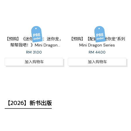
【预购】《迷你龙03：迷你龙，
【预购】【配套】“迷你龙”系列
帮帮我吧！》Mini Dragon
Mini Dragon Series
Series 03: Mini Dragon, Give
RM
31.00
RM
44.00
Me a Hand!+《风云人物郑小强
加入购物车
加入购物车
08·不一样的旅行：郑小强西游
记》（完结篇）A Holiday Like
No Other
【2026】新书出版