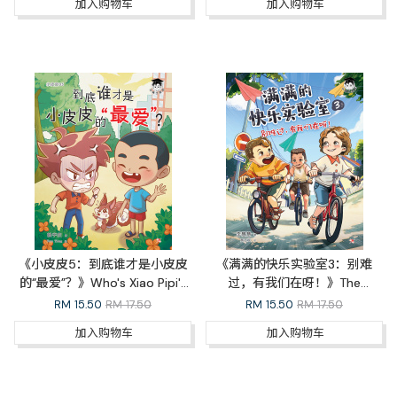
加入购物车
加入购物车
《小皮皮5：到底谁才是小皮皮
《满满的快乐实验室3：别难
的“最爱”？》Who's Xiao Pipi's
过，有我们在呀！》The
Best Buddy?（完结篇）
Happiness Lab 03: We've Got
RM
15.50
RM 17.50
RM
15.50
RM 17.50
Your Back（完结篇）
加入购物车
加入购物车