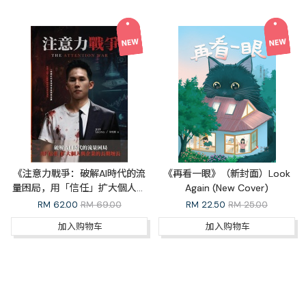
《注意力戰爭：破解AI時代的流
《再看一眼》（新封面）Look
量困局，用「信任」扩大個人與
Again (New Cover)
企業的長期增長》（繁體）The
RM
62.00
RM 69.00
RM
22.50
RM 25.00
Attention War (Traditional
加入购物车
加入购物车
Chinese)