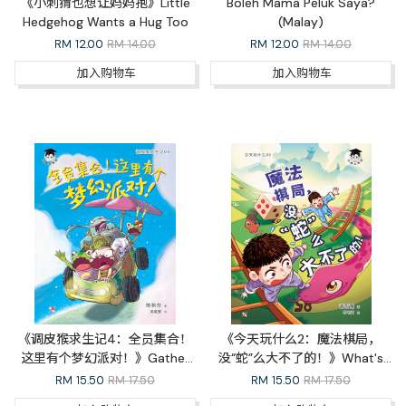
《小刺猬也想让妈妈抱》Little
Boleh Mama Peluk Saya?
Hedgehog Wants a Hug Too
(Malay)
RM
12.00
RM 14.00
RM
12.00
RM 14.00
加入购物车
加入购物车
《调皮猴求生记4：全员集合！
《今天玩什么2：魔法棋局，
这里有个梦幻派对！》Gather
没“蛇”么大不了的！》What's
Around! A Dreamy Party
The Game Today 2: The
RM
15.50
RM 17.50
RM
15.50
RM 17.50
Awaits!（完结篇）
Enchanted Board Game