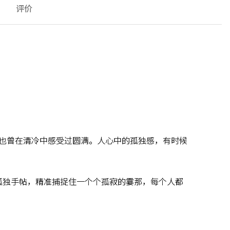
评价
也曾在清冷中感受过圆满。人心中的孤独感，有时候
篇孤独手帖，精准捕捉住一个个孤寂的霎那，每个人都