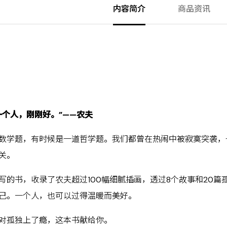
内容简介
商品资讯
一个人
，
刚刚好。
”——
农夫
数学题，有时候是一道哲学题。我们都曾在热闹中被寂寞突袭，
关。
写的书，收录了农夫超过100幅细腻插画，透过8个故事和20
己。一个人，也可以过得温暖而美好。
对孤独上了瘾，这本书献给你。