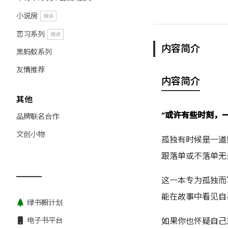
小说房
慎读
恋习系列
慎读
内容简介
黑蚂蚁系列
友情推荐
内容简介
其他
“或许有些时刻，
品牌联名合作
文创小物
孤独有时候是一道
跟落单或不落单无
这一本专为孤独而
能在故事中看见自
绿书橱计划
电子书平台
如果你也怀疑自己