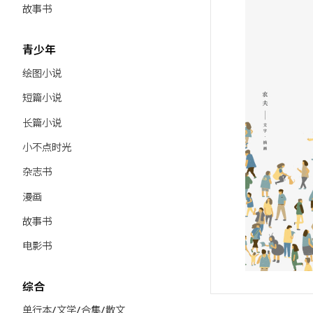
故事书
青少年
绘图小说
短篇小说
长篇小说
小不点时光
杂志书
漫画
故事书
电影书
综合
单行本/文学/合集/散文