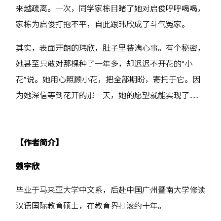
来越疏离。一次，同学家栋目睹了她对启俊呼呼喝喝，
家栋为启俊打抱不平，自此跟玮欣成了斗气冤家。
其实，表面开朗的玮欣，肚子里装满心事。有个秘密，
她甚至只敢对那棵种了一年多，却迟迟不开花的“小
花”说。她用心照顾小花，把全部期盼，寄托于它。因
为她深信等到花开的那一天，她的愿望就能实现了……
【作者简介】
赖宇欣
毕业于马来亚大学中文系，后赴中国广州暨南大学修读
汉语国际教育硕士，在教育界打滚约十年。