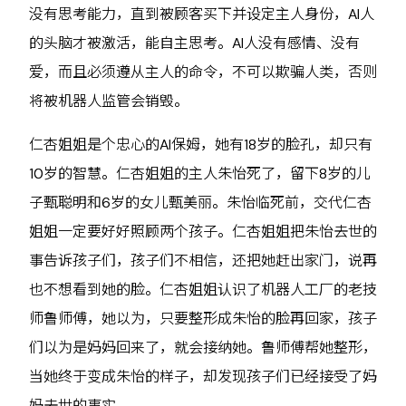
没有思考能力，直到被顾客买下并设定主人身份，AI人
的头脑才被激活，能自主思考。AI人没有感情、没有
爱，而且必须遵从主人的命令，不可以欺骗人类，否则
将被机器人监管会销毁。
仁杏姐姐是个忠心的AI保姆，她有18岁的脸孔，却只有
10岁的智慧。仁杏姐姐的主人朱怡死了，留下8岁的儿
子甄聪明和6岁的女儿甄美丽。朱怡临死前，交代仁杏
姐姐一定要好好照顾两个孩子。仁杏姐姐把朱怡去世的
事告诉孩子们，孩子们不相信，还把她赶出家门，说再
也不想看到她的脸。仁杏姐姐认识了机器人工厂的老技
师鲁师傅，她以为，只要整形成朱怡的脸再回家，孩子
们以为是妈妈回来了，就会接纳她。鲁师傅帮她整形，
当她终于变成朱怡的样子，却发现孩子们已经接受了妈
妈去世的事实……