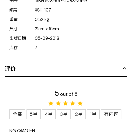
书号
ISBN
978-967-2088-34-9
编号
XSH-107
重量
0.32
kg
尺寸
21cm x 15cm
出版日期
05-09-2018
库存
7
评价
5
out of 5
全部
5星
4星
3星
2星
1星
有内容
NG QIAO EN