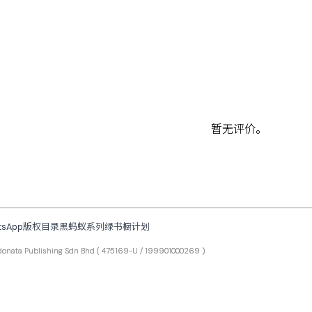
暂无评价。
tsApp
版权目录
黑蚂蚁系列
绿书橱计划
ta Publishing Sdn Bhd
( 475169-U / 199901000269 )