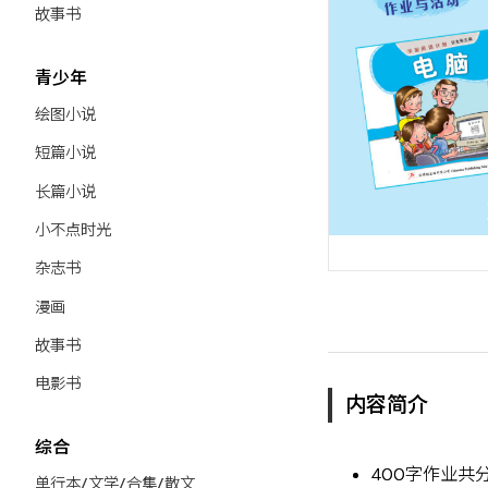
故事书
青少年
绘图小说
短篇小说
长篇小说
小不点时光
杂志书
漫画
故事书
电影书
内容简介
综合
400字作业共
单行本/文学/合集/散文