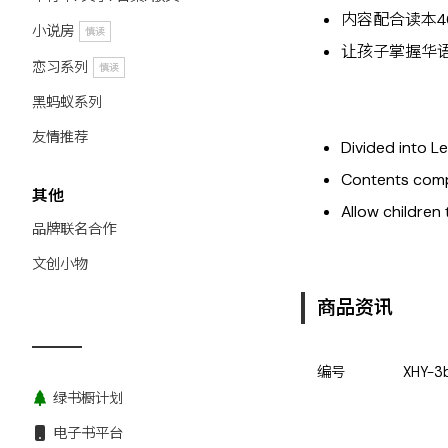
内容配合读本
小说房
慎读
让孩子掌握华
恋习系列
慎读
黑蚂蚁系列
友情推荐
Divided into L
Contents compl
其他
Allow children
品牌联名合作
文创小物
商品资讯
编号
XHY-3
绿书橱计划
电子书平台