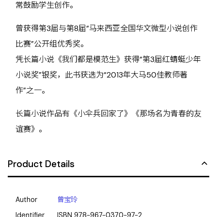
常鼓励学生创作。
曾获得第3届与第8届“马来西亚全国华文微型小说创作
比赛”公开组优秀奖。
凭长篇小说《我们都是模范生》获得“第3届红蜻蜓少年
小说奖”银奖，此书获选为“2013年大马50佳教师著
作”之一。
长篇小说作品有《小伞兵回家了》《那场名为青春的友
谊赛》。
Product Details
Author
曾宝玲
Identifier
ISBN
978-967-0370-97-2