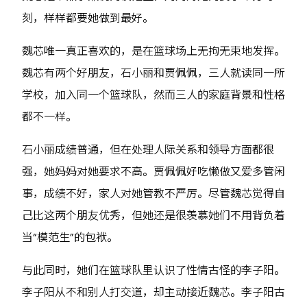
刻，样样都要她做到最好。
魏芯唯一真正喜欢的，是在篮球场上无拘无束地发挥。
魏芯有两个好朋友，石小丽和贾佩佩，三人就读同一所
学校，加入同一个篮球队，然而三人的家庭背景和性格
都不一样。
石小丽成绩普通，但在处理人际关系和领导方面都很
强，她妈妈对她要求不高。贾佩佩好吃懒做又爱多管闲
事，成绩不好，家人对她管教不严厉。尽管魏芯觉得自
己比这两个朋友优秀，但她还是很羡慕她们不用背负着
当“模范生”的包袱。
与此同时，她们在篮球队里认识了性情古怪的李子阳。
李子阳从不和别人打交道，却主动接近魏芯。李子阳古