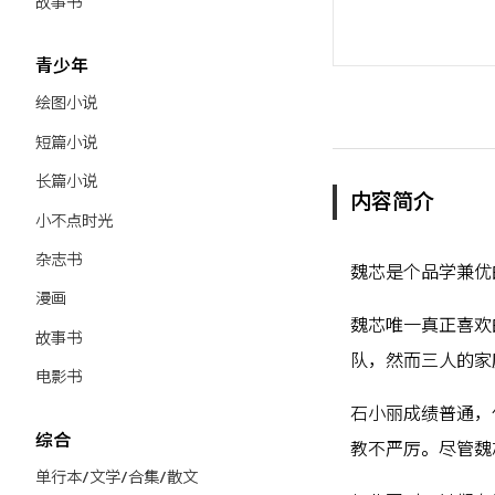
故事书
青少年
绘图小说
短篇小说
长篇小说
内容简介
小不点时光
杂志书
魏芯是个品学兼优
漫画
魏芯唯一真正喜欢
故事书
队，然而三人的家
电影书
石小丽成绩普通，
综合
教不严厉。尽管魏
单行本/文学/合集/散文