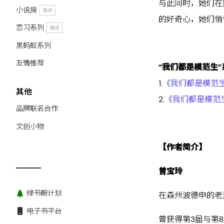
与此同时，她们在
小说房
慎读
的好奇心，她们悄
恋习系列
慎读
黑蚂蚁系列
友情推荐
“我们都是模范生”
1.
《我们都是模范
其他
2.
《我们都是模范
品牌联名合作
文创小物
【作者简介】
曾宝玲
绿书橱计划
在森州波德申的老
电子书平台
曾获得第3届与第